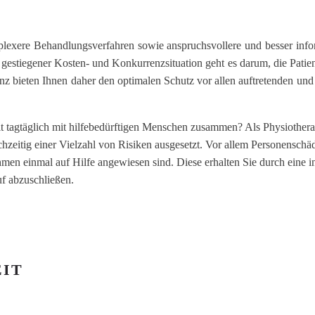
exere Behandlungsverfahren sowie anspruchsvollere und besser infor
ei gestiegener Kosten- und Konkurrenzsituation geht es darum, die Pat
bieten Ihnen daher den optimalen Schutz vor allen auftretenden und 
amit tagtäglich mit hilfebedürftigen Menschen zusammen? Als Physiothe
chzeitig einer Vielzahl von Risiken ausgesetzt. Vor allem Personensch
nehmen einmal auf Hilfe angewiesen sind. Diese erhalten Sie durch eine 
uf abzuschließen.
EIT